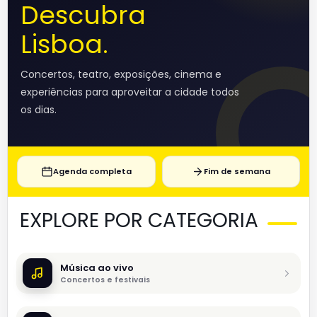
Descubra
Lisboa.
Concertos, teatro, exposições, cinema e
experiências para aproveitar a cidade todos
os dias.
Agenda completa
Fim de semana
EXPLORE POR CATEGORIA
Música ao vivo
Concertos e festivais