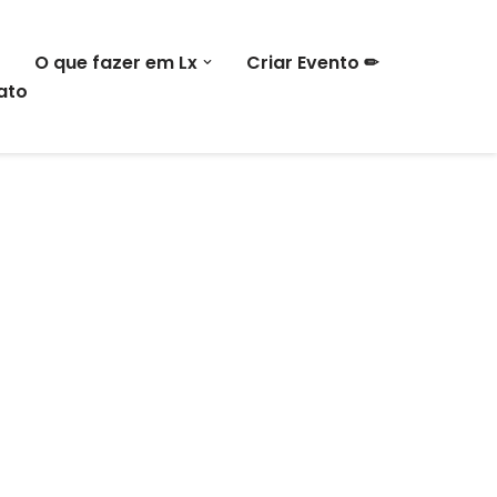
O que fazer em Lx
Criar Evento ✏
ato