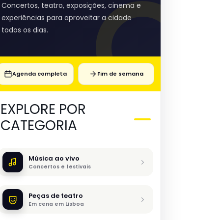
Concertos, teatro, exposições, cinema e
experiências para aproveitar a cidade
todos os dias.
Agenda completa
Fim de semana
EXPLORE POR
CATEGORIA
Música ao vivo
Concertos e festivais
Peças de teatro
Em cena em Lisboa