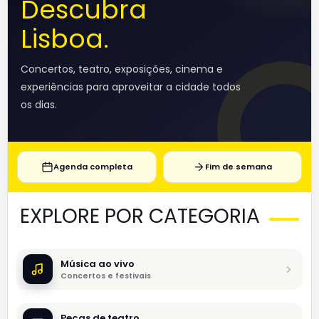
Descubra
Lisboa.
Concertos, teatro, exposições, cinema e
experiências para aproveitar a cidade todos
os dias.
Agenda completa
Fim de semana
EXPLORE POR CATEGORIA
Música ao vivo
Concertos e festivais
Peças de teatro