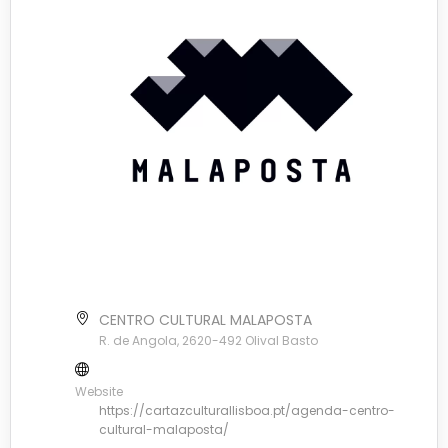
CENTRO CULTURAL MALAPOSTA
R. de Angola, 2620-492 Olival Basto
Website
https://cartazculturallisboa.pt/agenda-centro-
cultural-malaposta/