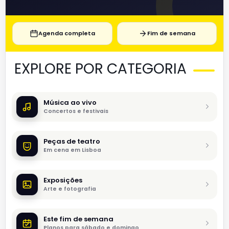
Agenda completa
Fim de semana
EXPLORE POR CATEGORIA
Música ao vivo
Concertos e festivais
Peças de teatro
Em cena em Lisboa
Exposições
Arte e fotografia
Este fim de semana
Planos para sábado e domingo