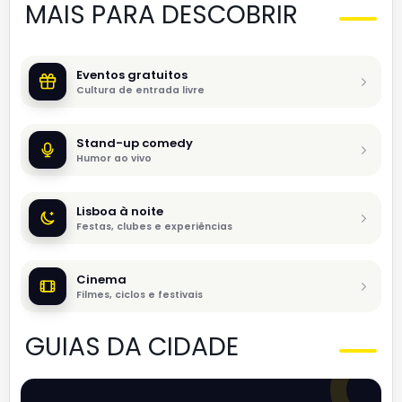
MAIS PARA DESCOBRIR
Eventos gratuitos
Cultura de entrada livre
Stand-up comedy
Humor ao vivo
Lisboa à noite
Festas, clubes e experiências
Cinema
Filmes, ciclos e festivais
GUIAS DA CIDADE