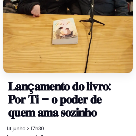
𝐋𝐚𝐧ç𝐚𝐦𝐞𝐧𝐭𝐨 𝐝𝐨 𝐥𝐢𝐯𝐫𝐨:
𝐏𝐨𝐫 𝐓𝐢 – 𝐨 𝐩𝐨𝐝𝐞𝐫 𝐝𝐞
𝐪𝐮𝐞𝐦 𝐚𝐦𝐚 𝐬𝐨𝐳𝐢𝐧𝐡𝐨
14 junho > 17h30