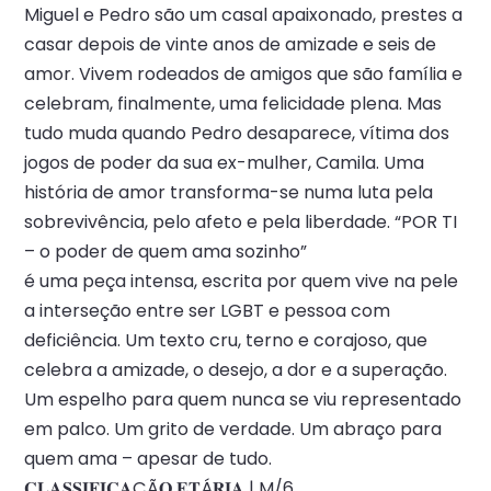
Miguel e Pedro são um casal apaixonado, prestes a
casar depois de vinte anos de amizade e seis de
amor. Vivem rodeados de amigos que são família e
celebram, finalmente, uma felicidade plena. Mas
tudo muda quando Pedro desaparece, vítima dos
jogos de poder da sua ex-mulher, Camila. Uma
história de amor transforma-se numa luta pela
sobrevivência, pelo afeto e pela liberdade. “POR TI
– o poder de quem ama sozinho”
é uma peça intensa, escrita por quem vive na pele
a interseção entre ser LGBT e pessoa com
deficiência. Um texto cru, terno e corajoso, que
celebra a amizade, o desejo, a dor e a superação.
Um espelho para quem nunca se viu representado
em palco. Um grito de verdade. Um abraço para
quem ama – apesar de tudo.
𝐂𝐋𝐀𝐒𝐒𝐈𝐅𝐈𝐂𝐀ÇÃ𝐎 𝐄𝐓Á𝐑𝐈𝐀 | M/6