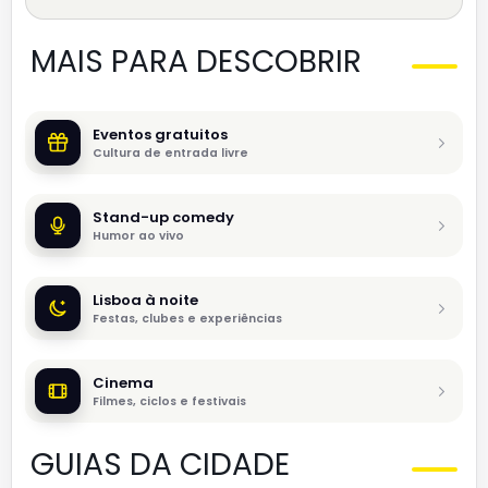
MAIS PARA DESCOBRIR
Eventos gratuitos
Cultura de entrada livre
Stand-up comedy
Humor ao vivo
Lisboa à noite
Festas, clubes e experiências
Cinema
Filmes, ciclos e festivais
GUIAS DA CIDADE