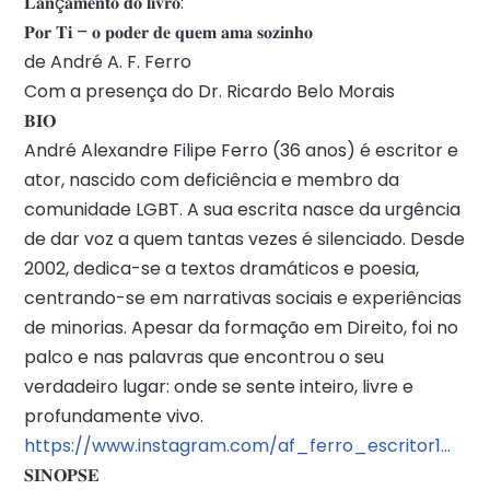
𝐋𝐚𝐧ç𝐚𝐦𝐞𝐧𝐭𝐨 𝐝𝐨 𝐥𝐢𝐯𝐫𝐨:
𝐏𝐨𝐫 𝐓𝐢 – 𝐨 𝐩𝐨𝐝𝐞𝐫 𝐝𝐞 𝐪𝐮𝐞𝐦 𝐚𝐦𝐚 𝐬𝐨𝐳𝐢𝐧𝐡𝐨
de André A. F. Ferro
Com a presença do Dr. Ricardo Belo Morais
𝐁𝐈𝐎
André Alexandre Filipe Ferro (36 anos) é escritor e
ator, nascido com deficiência e membro da
comunidade LGBT. A sua escrita nasce da urgência
de dar voz a quem tantas vezes é silenciado. Desde
2002, dedica-se a textos dramáticos e poesia,
centrando-se em narrativas sociais e experiências
de minorias. Apesar da formação em Direito, foi no
palco e nas palavras que encontrou o seu
verdadeiro lugar: onde se sente inteiro, livre e
profundamente vivo.
https://www.instagram.com/af_ferro_escritor1…
𝐒𝐈𝐍𝐎𝐏𝐒𝐄