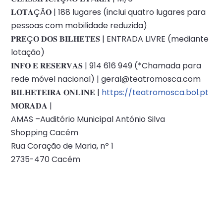
𝐋𝐎𝐓𝐀ÇÃ𝐎 | 188 lugares (inclui quatro lugares para
pessoas com mobilidade reduzida)
𝐏𝐑𝐄Ç𝐎 𝐃𝐎𝐒 𝐁𝐈𝐋𝐇𝐄𝐓𝐄𝐒 | ENTRADA LIVRE (mediante
lotação)
𝐈𝐍𝐅𝐎 𝐄 𝐑𝐄𝐒𝐄𝐑𝐕𝐀𝐒 | 914 616 949 (*Chamada para
rede móvel nacional) | geral@teatromosca.com
𝐁𝐈𝐋𝐇𝐄𝐓𝐄𝐈𝐑𝐀 𝐎𝐍𝐋𝐈𝐍𝐄 |
https://teatromosca.bol.pt
𝐌𝐎𝐑𝐀𝐃𝐀 |
AMAS –Auditório Municipal António Silva
Shopping Cacém
Rua Coração de Maria, nº 1
2735-470 Cacém