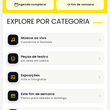
Agenda completa
Fim de semana
EXPLORE POR CATEGORIA
Música ao vivo
Concertos e festivais
Peças de teatro
Em cena em Lisboa
Exposições
Arte e fotografia
Este fim de semana
Planos para sábado e domingo