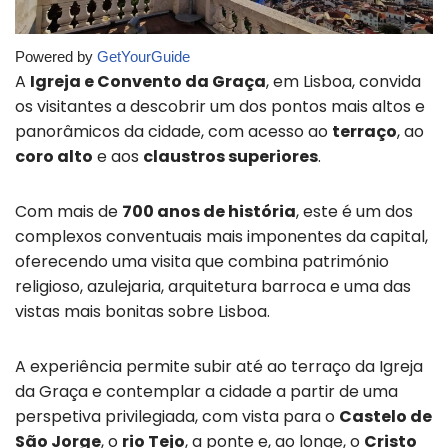
Powered by
GetYourGuide
A
Igreja e Convento da Graça
, em Lisboa, convida
os visitantes a descobrir um dos pontos mais altos e
panorâmicos da cidade, com acesso ao
terraço
, ao
coro alto
e aos
claustros superiores
.
Com mais de
700 anos de história
, este é um dos
complexos conventuais mais imponentes da capital,
oferecendo uma visita que combina património
religioso, azulejaria, arquitetura barroca e uma das
vistas mais bonitas sobre Lisboa.
A experiência permite subir até ao terraço da Igreja
da Graça e contemplar a cidade a partir de uma
perspetiva privilegiada, com vista para o
Castelo de
São Jorge
, o
rio Tejo
, a ponte e, ao longe, o
Cristo