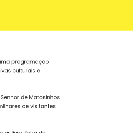
m uma programação
ivas culturais e
 Senhor de Matosinhos
ilhares de visitantes
r livre, feira de