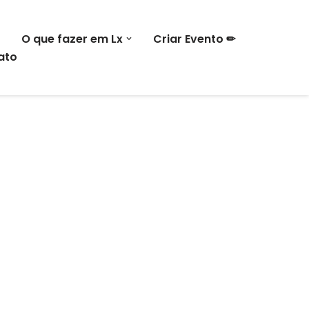
O que fazer em Lx
Criar Evento ✏
ato