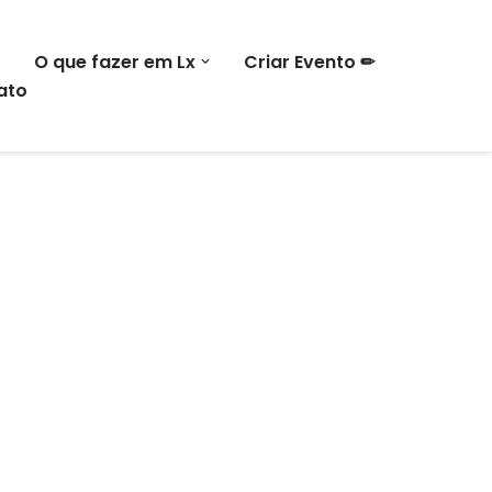
O que fazer em Lx
Criar Evento ✏
ato