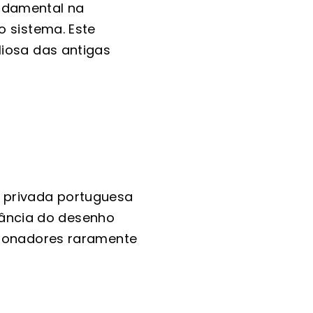
ndamental na
 sistema. Este
iosa das antigas
 privada portuguesa
inância do desenho
cionadores raramente