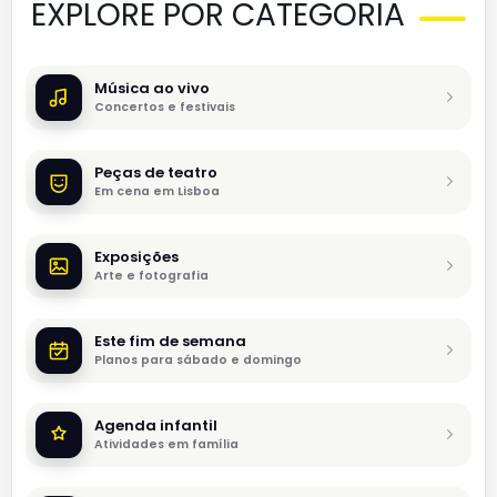
EXPLORE POR CATEGORIA
Música ao vivo
Concertos e festivais
Peças de teatro
Em cena em Lisboa
Exposições
Arte e fotografia
Este fim de semana
Planos para sábado e domingo
Agenda infantil
Atividades em família