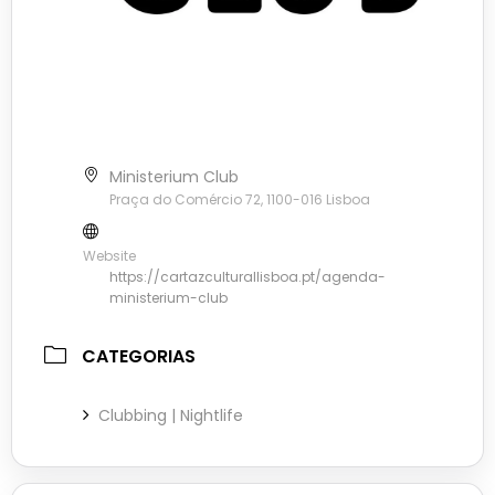
Ministerium Club
Praça do Comércio 72, 1100-016 Lisboa
Website
https://cartazculturallisboa.pt/agenda-
ministerium-club
CATEGORIAS
Clubbing | Nightlife